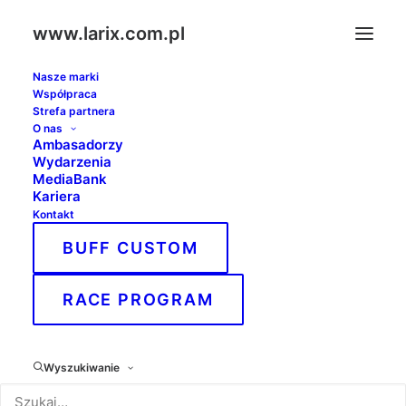
www.larix.com.pl
Nasze marki
Współpraca
Strefa partnera
O nas
Ambasadorzy
Wydarzenia
MediaBank
Kariera
Kontakt
BUFF CUSTOM
RACE PROGRAM
Mistrzostwa
Świata FIFA
Wyszukiwanie