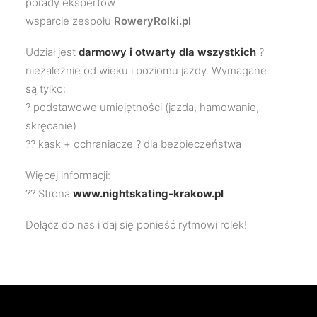
porady ekspertów
wsparcie zespołu
RoweryRolki.pl
Udział jest
darmowy i otwarty dla wszystkich
?
niezależnie od wieku i poziomu jazdy. Wymagane
są tylko:
? podstawowe umiejętności (jazda, hamowanie,
skręcanie)
?? kask + ochraniacze ? dla bezpieczeństwa
Więcej informacji:
?? Strona
www.nightskating-krakow.pl
Dołącz do nas i daj się ponieść rytmowi rolek!