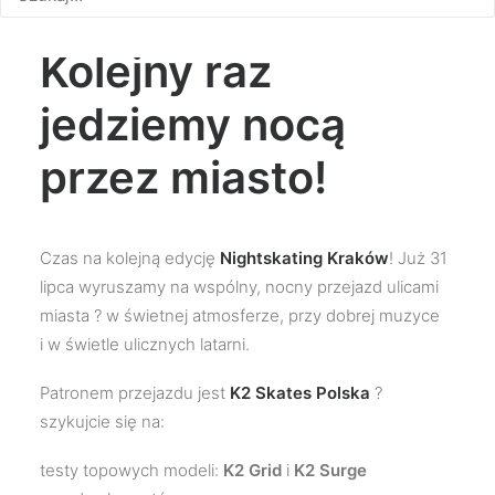
Kraków z K2 ?
Kolejny raz
jedziemy nocą
przez miasto!
Czas na kolejną edycję
Nightskating Kraków
! Już 31
lipca wyruszamy na wspólny, nocny przejazd ulicami
miasta ? w świetnej atmosferze, przy dobrej muzyce
i w świetle ulicznych latarni.
Patronem przejazdu jest
K2 Skates Polska
?
szykujcie się na:
testy topowych modeli:
K2 Grid
i
K2 Surge