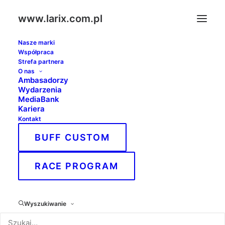
www.larix.com.pl
Nasze marki
Współpraca
Monika Burnóg
Strefa partnera
O nas
Strona Główna
Monika Burnóg
Ambasadorzy
Wydarzenia
MediaBank
Kariera
Kontakt
Przedstawiciel Handlowy
BUFF CUSTOM
tel.
+48 691 941 559
RACE PROGRAM
e-mail:
m.burnog@larix.com.pl
Wyszukiwanie